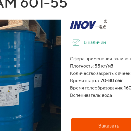
M 601-55
В наличии
Сфера применения: заливоч
Плотность:
55 кг/м3
Количество закрытых ячеек
Время старта:
70-80 сек
Время гелеобразования:
160
Вспениватель: вода
Заказать