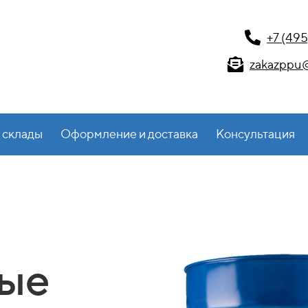
+7 (495
zakazppu@
 склады
Оформление и доставка
Консультация
ые