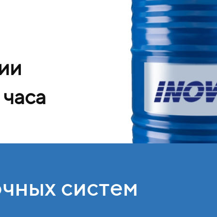
чии
 часа
очных систем